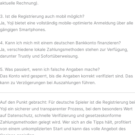
aktuelle Rechnung).
3. Ist die Registrierung auch mobil möglich?
Ja, Yoji bietet eine vollständig mobile-optimierte Anmeldung über alle
gängigen Smartphones.
4. Kann ich mich mit einem deutschen Bankkonto finanzieren?
Ja, verschiedene lokale Zahlungsmethoden stehen zur Verfügung,
darunter Trustly und Sofortüberweisung.
5. Was passiert, wenn ich falsche Angaben mache?
Das Konto wird gesperrt, bis die Angaben korrekt verifiziert sind. Das
kann zu Verzögerungen bei Auszahlungen führen.
Auf den Punkt gebracht: Für deutsche Spieler ist die Registrierung bei
Yoji ein sicherer und transparenter Prozess, bei dem besonders Wert
auf Datenschutz, schnelle Verifizierung und gesetzeskonforme
Zahlungsmethoden gelegt wird. Wer sich an die Tipps hält, profitiert
von einem unkomplizierten Start und kann das volle Angebot des