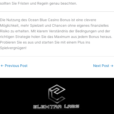
sollten Sie Fristen und Regeln genau beachten.
Die Nutzung des Ocean Blue Casino Bonus ist eine clevere
Möglichkeit, mehr Spielzeit und Chancen ohne eigenes finanzielles
Risiko zu erhalten. Mit klarem Verständnis der Bedingungen und der
richtigen Strategie holen Sie das Maximum aus jedem Bonus heraus.
Probieren Sie es aus und starten Sie mit einem Plus ins
Spielvergnügen!
←
Previous Post
Next Post
→