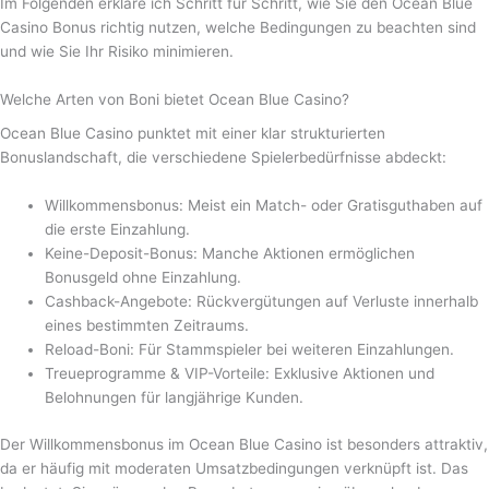
Im Folgenden erkläre ich Schritt für Schritt, wie Sie den Ocean Blue
Casino Bonus richtig nutzen, welche Bedingungen zu beachten sind
und wie Sie Ihr Risiko minimieren.
Welche Arten von Boni bietet Ocean Blue Casino?
Ocean Blue Casino punktet mit einer klar strukturierten
Bonuslandschaft, die verschiedene Spielerbedürfnisse abdeckt:
Willkommensbonus: Meist ein Match- oder Gratisguthaben auf
die erste Einzahlung.
Keine-Deposit-Bonus: Manche Aktionen ermöglichen
Bonusgeld ohne Einzahlung.
Cashback-Angebote: Rückvergütungen auf Verluste innerhalb
eines bestimmten Zeitraums.
Reload-Boni: Für Stammspieler bei weiteren Einzahlungen.
Treueprogramme & VIP-Vorteile: Exklusive Aktionen und
Belohnungen für langjährige Kunden.
Der Willkommensbonus im Ocean Blue Casino ist besonders attraktiv,
da er häufig mit moderaten Umsatzbedingungen verknüpft ist. Das