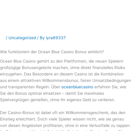
Ocean Blue Casino Bonus richtig
nutzen ohne finanzielles Risiko
/
Uncategorized
/ By
lyra69337
Wie funktioniert der Ocean Blue Casino Bonus wirklich?
Ocean Blue Casino gehört zu den Plattformen, die neuen Spielern
großzügige Bonusangebote machen, ohne direkt finanzielles Risiko
einzugehen. Das Besondere an diesem Casino ist die Kombination
aus einem attraktiven Willkommensbonus, fairen Umsatzbedingungen
und transparenten Regeln. Über
oceanbluecasino
erfahren Sie, wie
Sie den Bonus optimal einsetzen – damit Sie maximales
Spielvergnügen genießen, ohne Ihr eigenes Geld zu verlieren.
Der Casino-Bonus ist dabei oft ein Willkommensgeschenk, das den
Einstieg erleichtert. Doch viele Spieler wissen nicht, wie sie genau
von diesen Angeboten profitieren, ohne in eine Verlustfalle zu tappen.