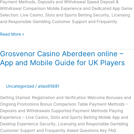
Payment Methods, Deposits and Withdrawal Speed Deposit &
players
Withdrawal Comparison Mobile Experience and Dedicated App Game
Selection: Live Casino, Slots and Sports Betting Security, Licensing
and Responsible Gambling Customer Support and Frequently
Read More »
Grosvenor Casino Aberdeen online –
Grosvenor
Casino
App and Mobile Guide for UK Players
Aberdeen
online
–
App
Uncategorized
/
atlas95681
and
Getting Started: Registration and Verification Welcome Bonuses and
Mobile
Ongoing Promotions Bonus Comparison Table Payment Methods –
Guide
Deposits and Withdrawals Supported Payment Methods Playing
for
Experience – Live Casino, Slots and Sports Betting Mobile App and
UK
Desktop Experience Security, Licensing and Responsible Gambling
Players
Customer Support and Frequently Asked Questions Key FAQ