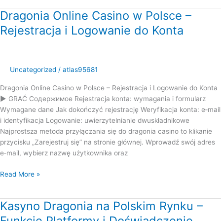
Dragonia Online Casino w Polsce –
Dragonia
Online
Rejestracja i Logowanie do Konta
Casino
w
Polsce
–
Uncategorized
/
atlas95681
Rejestracja
Dragonia Online Casino w Polsce – Rejestracja i Logowanie do Konta
i
▶️ GRAĆ Содержимое Rejestracja konta: wymagania i formularz
Logowanie
Wymagane dane Jak dokończyć rejestrację Weryfikacja konta: e‑mail
do
i identyfikacja Logowanie: uwierzytelnianie dwuskładnikowe
Konta
Najprostsza metoda przyłączania się do dragonia casino to klikanie
przycisku „Zarejestruj się” na stronie głównej. Wprowadź swój adres
e‑mail, wybierz nazwę użytkownika oraz
Read More »
Kasyno Dragonia na Polskim Rynku –
Kasyno
Dragonia
Funkcje Platformy i Doświadczenie