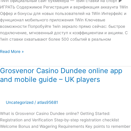
1Win официальный сайт букмекера — 1Вин ставки на спорт ▶️
на
ИГРАТЬ Содержимое Регистрация и верификация аккаунта 1Win
спорт
Оффер и бонусы для новых пользователей на 1Win Интерфейс и
функционал мобильного приложения 1Win Ключевые
возможности Попробуйте 1win зеркало прямо сейчас: быстрое
подключение, мгновенный доступ к коэффициентам и акциям. С
1win ставки охватывают более 500 событий в реальном
Read More »
Grosvenor Casino Dundee online app
Grosvenor
Casino
and mobile guide – UK players
Dundee
online
app
and
Uncategorized
/
atlas95681
mobile
What is Grosvenor Casino Dundee online? Getting Started:
guide
Registration and Verification Step‑by‑step registration checklist
–
Welcome Bonus and Wagering Requirements Key points to remember
UK