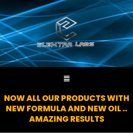
Skip
to
content
Menu
NOW ALL OUR PRODUCTS WITH
NEW FORMULA AND NEW OIL ..
AMAZING RESULTS