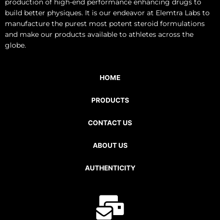
production of high-end performance enhancing drugs to
build better physiques. It is our endeavor at Elemtra Labs to
manufacture the purest most potent steroid formulations
and make our products available to athletes across the
globe.
HOME
PRODUCTS
CONTACT US
ABOUT US
AUTHENTICITY