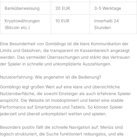
Banküberweisung
20 EUR
3-5 Werktage
Kryptowährungen
10 EUR
Innerhalb 24
(Bitcoin etc.)
Stunden
Eine Besonderheit von Gomblingo ist die klare Kommunikation der
Limits und Gebühren, die transparent im Kassenbereich angezeigt
werden. Das vermeidet Überraschungen und stärkt das Vertrauen
der Spieler in schnelle und unkomplizierte Auszahlungen.
Nutzererfahrung: Wie angenehm ist die Bedienung?
Gomblingo legt großen Wert auf eine klare und übersichtliche
Nutzeroberfläche, die sowohl Einsteiger als auch erfahrene Spieler
anspricht. Die Website ist mobiloptimiert und bietet eine stabile
Performance auf Smartphones und Tablets. So können Spieler
jederzeit und überall unkompliziert wetten und spielen.
Besonders positiv fällt die schnelle Navigation auf: Menüs sind
logisch strukturiert, die Suche funktioniert reibungslos, und alle