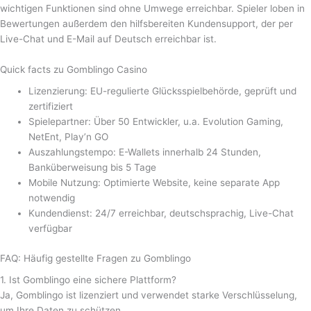
wichtigen Funktionen sind ohne Umwege erreichbar. Spieler loben in
Bewertungen außerdem den hilfsbereiten Kundensupport, der per
Live-Chat und E-Mail auf Deutsch erreichbar ist.
Quick facts zu Gomblingo Casino
Lizenzierung: EU-regulierte Glücksspielbehörde, geprüft und
zertifiziert
Spielepartner: Über 50 Entwickler, u.a. Evolution Gaming,
NetEnt, Play’n GO
Auszahlungstempo: E-Wallets innerhalb 24 Stunden,
Banküberweisung bis 5 Tage
Mobile Nutzung: Optimierte Website, keine separate App
notwendig
Kundendienst: 24/7 erreichbar, deutschsprachig, Live-Chat
verfügbar
FAQ: Häufig gestellte Fragen zu Gomblingo
1. Ist Gomblingo eine sichere Plattform?
Ja, Gomblingo ist lizenziert und verwendet starke Verschlüsselung,
um Ihre Daten zu schützen.