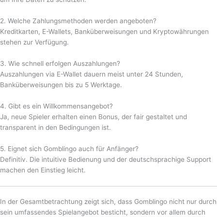
2. Welche Zahlungsmethoden werden angeboten?
Kreditkarten, E-Wallets, Banküberweisungen und Kryptowährungen
stehen zur Verfügung.
3. Wie schnell erfolgen Auszahlungen?
Auszahlungen via E-Wallet dauern meist unter 24 Stunden,
Banküberweisungen bis zu 5 Werktage.
4. Gibt es ein Willkommensangebot?
Ja, neue Spieler erhalten einen Bonus, der fair gestaltet und
transparent in den Bedingungen ist.
5. Eignet sich Gomblingo auch für Anfänger?
Definitiv. Die intuitive Bedienung und der deutschsprachige Support
machen den Einstieg leicht.
In der Gesamtbetrachtung zeigt sich, dass Gomblingo nicht nur durch
sein umfassendes Spielangebot besticht, sondern vor allem durch