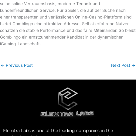
seine solide Vertrauensbasis, moderne Technik und
kundenfreundlichen Service. Für Spieler, die auf der Suche nach
einer transparenten und verlässlichen Online-Casino-Plattform sind,
bietet Gomblingo eine attraktive Adresse. Selbst erfahrene Nutzer
schätzen die stabile Performance und das faire Miteinander. So bleibt
Gomblingo ein ernstzunehmender Kandidat in der dynamischen
iGaming-Landschaft.
←
Previous Post
Next Post
→
Elemtra Labs is one of the leading companies in the