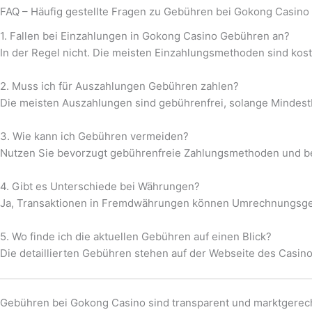
FAQ – Häufig gestellte Fragen zu Gebühren bei Gokong Casino
1. Fallen bei Einzahlungen in Gokong Casino Gebühren an?
In der Regel nicht. Die meisten Einzahlungsmethoden sind kosten
2. Muss ich für Auszahlungen Gebühren zahlen?
Die meisten Auszahlungen sind gebührenfrei, solange Minde
3. Wie kann ich Gebühren vermeiden?
Nutzen Sie bevorzugt gebührenfreie Zahlungsmethoden und be
4. Gibt es Unterschiede bei Währungen?
Ja, Transaktionen in Fremdwährungen können Umrechnungsgeb
5. Wo finde ich die aktuellen Gebühren auf einen Blick?
Die detaillierten Gebühren stehen auf der Webseite des Casinos
Gebühren bei Gokong Casino sind transparent und marktgerecht 