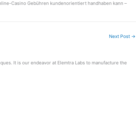
Online-Casino Gebühren kundenorientiert handhaben kann –
Next Post
→
ques. It is our endeavor at Elemtra Labs to manufacture the