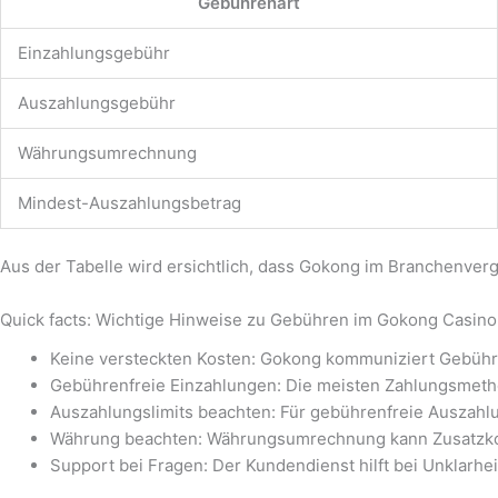
Gebührenart
Einzahlungsgebühr
Auszahlungsgebühr
Währungsumrechnung
Mindest-Auszahlungsbetrag
Aus der Tabelle wird ersichtlich, dass Gokong im Branchenverg
Quick facts: Wichtige Hinweise zu Gebühren im Gokong Casino
Keine versteckten Kosten: Gokong kommuniziert Gebühr
Gebührenfreie Einzahlungen: Die meisten Zahlungsmeth
Auszahlungslimits beachten: Für gebührenfreie Auszahl
Währung beachten: Währungsumrechnung kann Zusatzko
Support bei Fragen: Der Kundendienst hilft bei Unklarhe