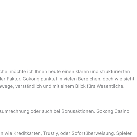
he, möchte ich Ihnen heute einen klaren und strukturierten
er Faktor. Gokong punktet in vielen Bereichen, doch wie sieht
ege, verständlich und mit einem Blick fürs Wesentliche.
gsumrechnung oder auch bei Bonusaktionen. Gokong Casino
wie Kreditkarten, Trustly, oder Sofortüberweisung. Spieler